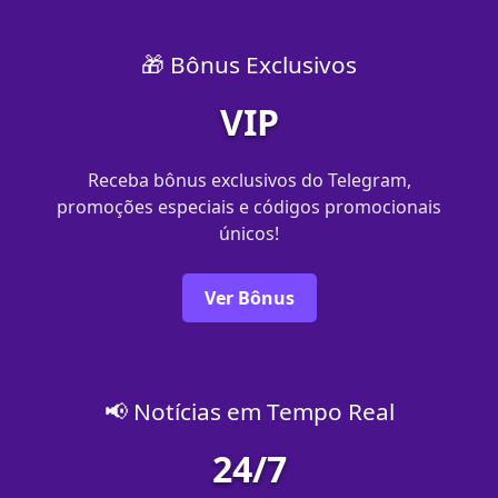
🎁 Bônus Exclusivos
VIP
Receba bônus exclusivos do Telegram,
promoções especiais e códigos promocionais
únicos!
Ver Bônus
📢 Notícias em Tempo Real
24/7