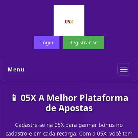
Login
Registrar-se
Menu
📱 05X A Melhor Plataforma
de Apostas
Cadastre-se na 05X para ganhar bônus no
cadastro e em cada recarga. Com a 05X, você tem