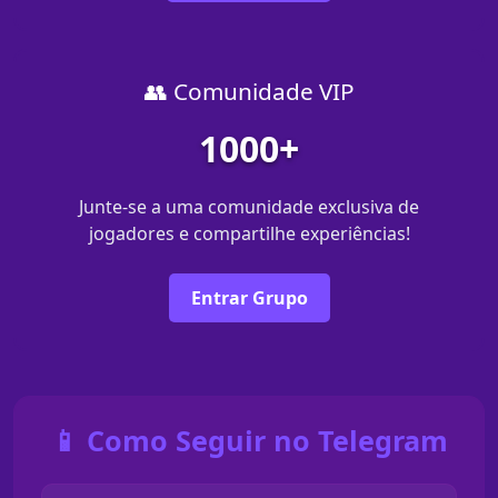
👥 Comunidade VIP
1000+
Junte-se a uma comunidade exclusiva de
jogadores e compartilhe experiências!
Entrar Grupo
📱 Como Seguir no Telegram