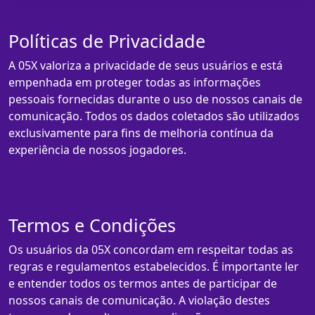
Políticas de Privacidade
A 05X valoriza a privacidade de seus usuários e está
empenhada em proteger todas as informações
pessoais fornecidas durante o uso de nossos canais de
comunicação. Todos os dados coletados são utilizados
exclusivamente para fins de melhoria contínua da
experiência de nossos jogadores.
Termos e Condições
Os usuários da 05X concordam em respeitar todas as
regras e regulamentos estabelecidos. É importante ler
e entender todos os termos antes de participar de
nossos canais de comunicação. A violação destes