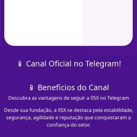
📱 Canal Oficial no Telegram!
📱 Benefícios do Canal
Descubra as vantagens de seguir a 05X no Telegram
Desde sua fundação, a 05X se destaca pela estabilidade,
segurança, agilidade e reputação que conquistaram a
confiança do setor.