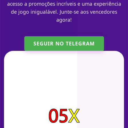
acesso a promoções incríveis e uma experiência
de jogo inigualável. Junte-se aos vencedores
agora!
SEGUIR NO TELEGRAM