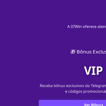
A 07Win oferece atend
🎁 Bônus Exclu
VIP
Receba bônus exclusivos do Telegra
e códigos promocionai
Ver Bônus