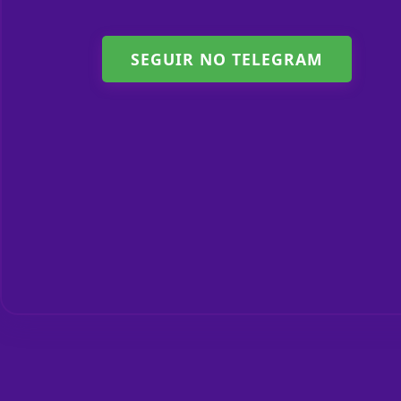
SEGUIR NO TELEGRAM