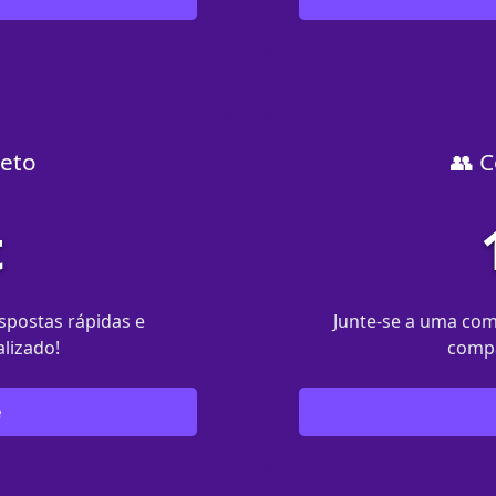
reto
👥 
t
espostas rápidas e
Junte-se a uma com
lizado!
compa
e