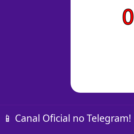
📱 Canal Oficial no Telegram!