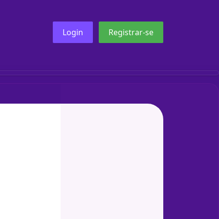
Login
Registrar-se