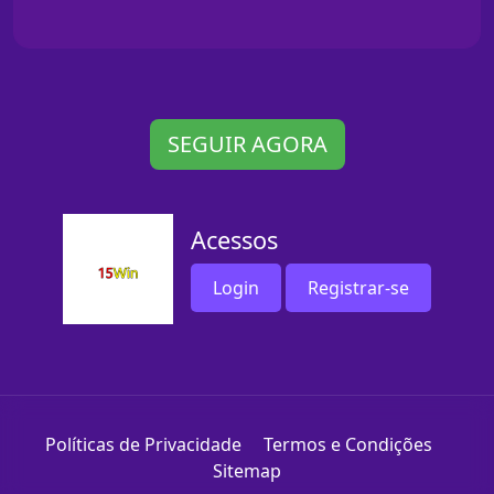
SEGUIR AGORA
Acessos
Login
Registrar-se
Políticas de Privacidade
Termos e Condições
Sitemap