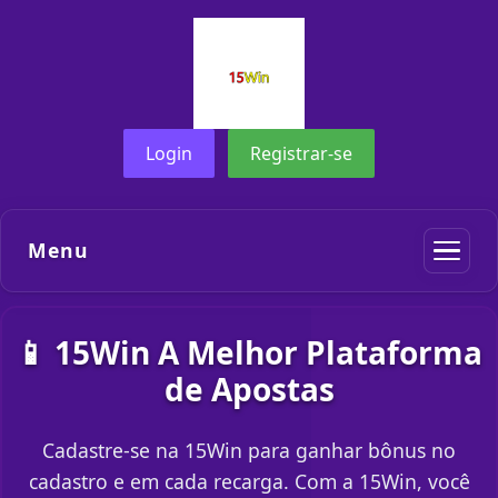
Login
Registrar-se
Menu
📱 15Win A Melhor Plataforma
de Apostas
Cadastre-se na 15Win para ganhar bônus no
cadastro e em cada recarga. Com a 15Win, você