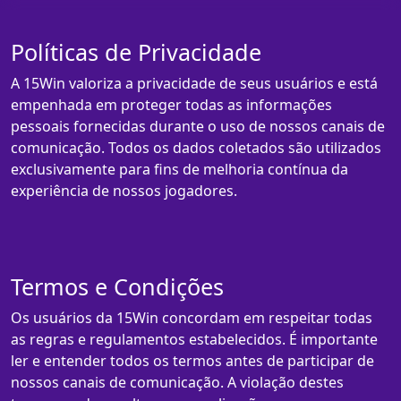
Políticas de Privacidade
A 15Win valoriza a privacidade de seus usuários e está
empenhada em proteger todas as informações
pessoais fornecidas durante o uso de nossos canais de
comunicação. Todos os dados coletados são utilizados
exclusivamente para fins de melhoria contínua da
experiência de nossos jogadores.
Termos e Condições
Os usuários da 15Win concordam em respeitar todas
as regras e regulamentos estabelecidos. É importante
ler e entender todos os termos antes de participar de
nossos canais de comunicação. A violação destes