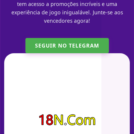
tem acesso a promoções incríveis e uma
experiência de jogo inigualável. Junte-se aos
vencedores agora!
SEGUIR NO TELEGRAM