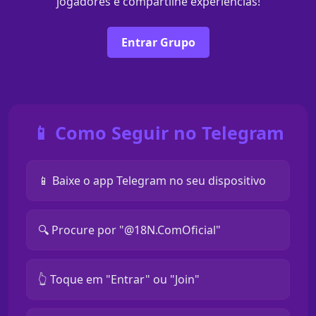
jogadores e compartilhe experiências!
Entrar Grupo
📱 Como Seguir no Telegram
📱 Baixe o app Telegram no seu dispositivo
🔍 Procure por "@18N.ComOficial"
👆 Toque em "Entrar" ou "Join"