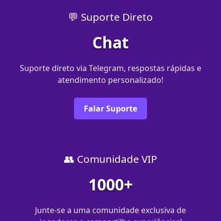
💬 Suporte Direto
Chat
Suporte direto via Telegram, respostas rápidas e
atendimento personalizado!
Falar Suporte
👥 Comunidade VIP
1000+
Junte-se a uma comunidade exclusiva de