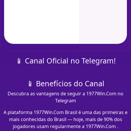
📱 Canal Oficial no Telegram!
📱 Benefícios do Canal
Descubra as vantagens de seguir a 1977Win.Com no
Telegram
A plataforma 1977Win.Com Brasil é uma das primeiras e
mais conhecidas do Brasil — hoje, mais de 90% dos
jogadores usam regularmente a 1977Win.Com .