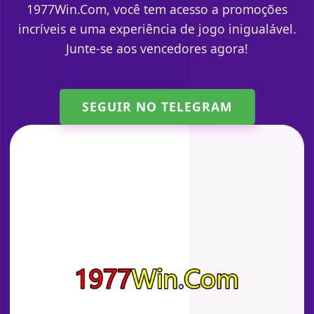
1977Win.Com, você tem acesso a promoções
incríveis e uma experiência de jogo inigualável.
Junte-se aos vencedores agora!
SEGUIR NO TELEGRAM