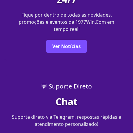
Fique por dentro de todas as novidades,
promoções e eventos da 1977Win.Com em
tempo real!
Ver Notícias
💬 Suporte Direto
Chat
Suporte direto via Telegram, respostas rápidas e
atendimento personalizado!