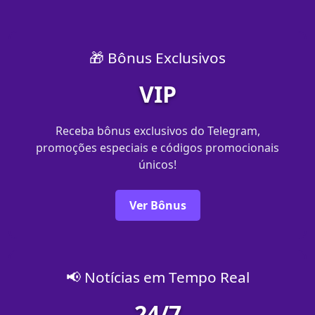
🎁 Bônus Exclusivos
VIP
Receba bônus exclusivos do Telegram,
promoções especiais e códigos promocionais
únicos!
Ver Bônus
📢 Notícias em Tempo Real
24/7