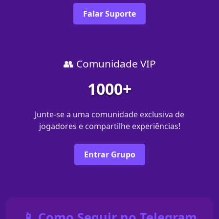
Falar Suporte
👥 Comunidade VIP
1000+
Junte-se a uma comunidade exclusiva de
jogadores e compartilhe experiências!
Entrar Grupo
📱 Como Seguir no Telegram