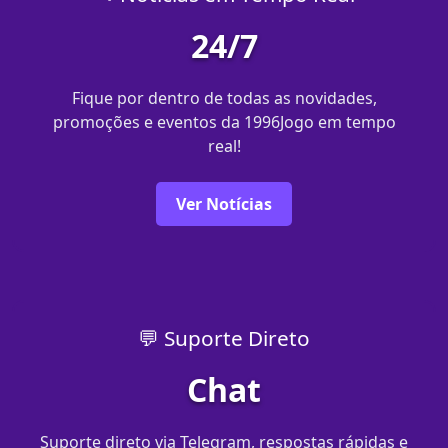
24/7
Fique por dentro de todas as novidades,
promoções e eventos da 1996Jogo em tempo
real!
Ver Notícias
💬 Suporte Direto
Chat
Suporte direto via Telegram, respostas rápidas e