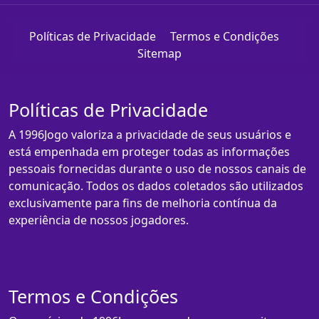
Políticas de Privacidade
Termos e Condições
Sitemap
Políticas de Privacidade
A 1996Jogo valoriza a privacidade de seus usuários e
está empenhada em proteger todas as informações
pessoais fornecidas durante o uso de nossos canais de
comunicação. Todos os dados coletados são utilizados
exclusivamente para fins de melhoria contínua da
experiência de nossos jogadores.
Termos e Condições