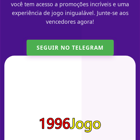
você tem acesso a promoções incríveis e uma
experiência de jogo inigualável. Junte-se aos
vencedores agora!
SEGUIR NO TELEGRAM