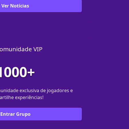
Ver Notícias
Comunidade VIP
1000+
unidade exclusiva de jogadores e
rtilhe experiências!
Entrar Grupo