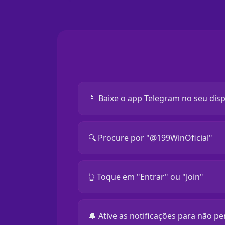
📱 Baixe o app Telegram no seu disp
🔍 Procure por "@199WinOficial"
👆 Toque em "Entrar" ou "Join"
🔔 Ative as notificações para não p