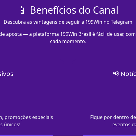
📱 Benefícios do Canal
Descubra as vantagens de seguir a 199Win no Telegram
e aposta — a plataforma 199Win Brasil é fácil de usar, com 
cada momento.
sivos
📢 Notí
m, promoções especiais
Fique por dentro d
s únicos!
eventos d