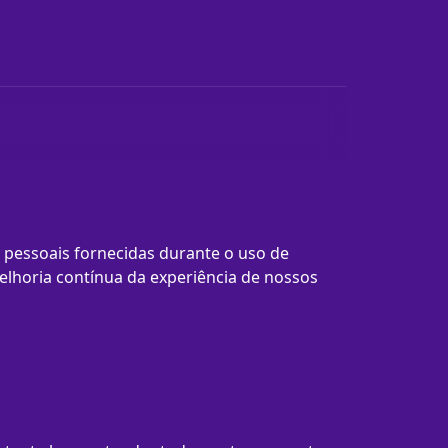
 pessoais fornecidas durante o uso de
elhoria contínua da experiência de nossos