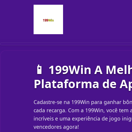
📱 199Win A Mel
Plataforma de A
Cadastre-se na 199Win para ganhar bôn
cada recarga. Com a 199Win, você tem 
incríveis e uma experiência de jogo inig
vencedores agora!