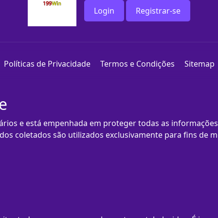
Login
Registrar-se
Políticas de Privacidade
Termos e Condições
Sitemap
de
uários e está empenhada em proteger todas as informações
os coletados são utilizados exclusivamente para fins de m