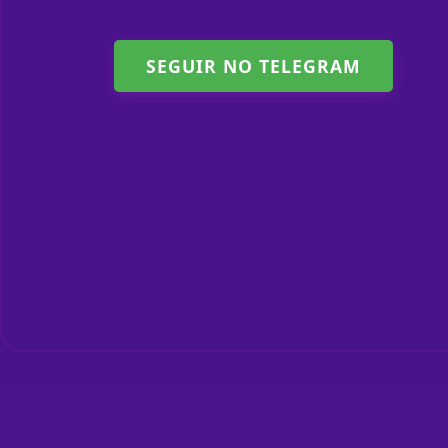
SEGUIR NO TELEGRAM