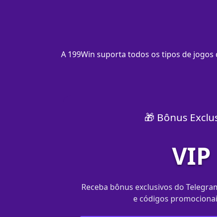
A 199Win suporta todos os tipos de jogos d
🎁 Bônus Exclu
VIP
Receba bônus exclusivos do Telegra
e códigos promocionai