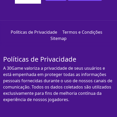
Políticas de Privacidade
Termos e Condições
Sitemap
Políticas de Privacidade
A 30Game valoriza a privacidade de seus usuários e
está empenhada em proteger todas as informações
pessoais fornecidas durante o uso de nossos canais de
comunicação. Todos os dados coletados são utilizados
exclusivamente para fins de melhoria contínua da
experiência de nossos jogadores.