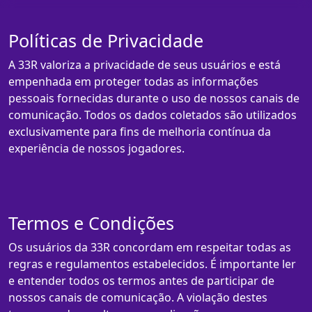
Políticas de Privacidade
A 33R valoriza a privacidade de seus usuários e está
empenhada em proteger todas as informações
pessoais fornecidas durante o uso de nossos canais de
comunicação. Todos os dados coletados são utilizados
exclusivamente para fins de melhoria contínua da
experiência de nossos jogadores.
Termos e Condições
Os usuários da 33R concordam em respeitar todas as
regras e regulamentos estabelecidos. É importante ler
e entender todos os termos antes de participar de
nossos canais de comunicação. A violação destes