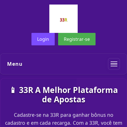
Login
Registrar-se
Menu
📱 33R A Melhor Plataforma
de Apostas
Cadastre-se na 33R para ganhar bônus no
cadastro e em cada recarga. Com a 33R, você tem