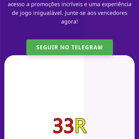
acesso a promoções incríveis e uma experiência
de jogo inigualável. Junte-se aos vencedores
agora!
SEGUIR NO TELEGRAM