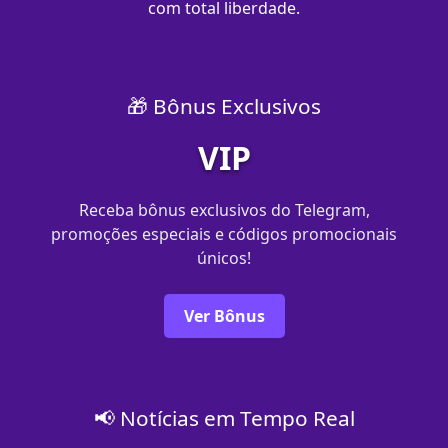
com total liberdade.
🎁 Bônus Exclusivos
VIP
Receba bônus exclusivos do Telegram,
promoções especiais e códigos promocionais
únicos!
Ver Bônus
📢 Notícias em Tempo Real