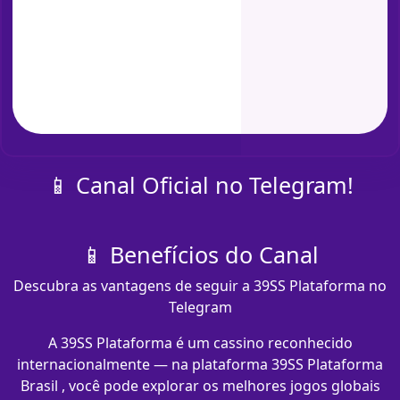
📱 Canal Oficial no Telegram!
📱 Benefícios do Canal
Descubra as vantagens de seguir a 39SS Plataforma no
Telegram
A 39SS Plataforma é um cassino reconhecido
internacionalmente — na plataforma 39SS Plataforma
Brasil , você pode explorar os melhores jogos globais