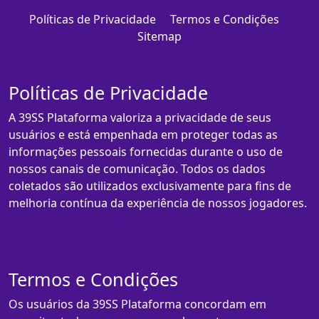
Políticas de Privacidade
Termos e Condições
Sitemap
Políticas de Privacidade
A 39SS Plataforma valoriza a privacidade de seus
usuários e está empenhada em proteger todas as
informações pessoais fornecidas durante o uso de
nossos canais de comunicação. Todos os dados
coletados são utilizados exclusivamente para fins de
melhoria contínua da experiência de nossos jogadores.
Termos e Condições
Os usuários da 39SS Plataforma concordam em