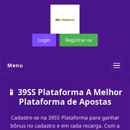
Login
Registrar-se
Menu
📱 39SS Plataforma A Melhor
Plataforma de Apostas
Cadastre-se na 39SS Plataforma para ganhar
bônus no cadastro e em cada recarga. Com a