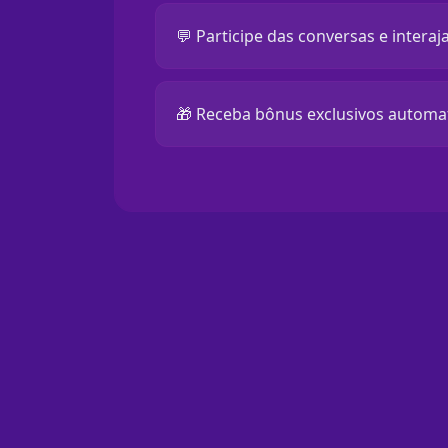
💬 Participe das conversas e interaj
🎁 Receba bônus exclusivos autom