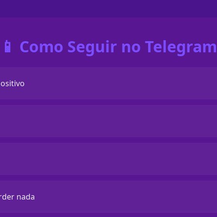
📱 Como Seguir no Telegram
ositivo
"
erder nada