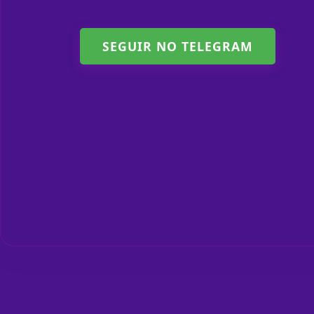
SEGUIR NO TELEGRAM