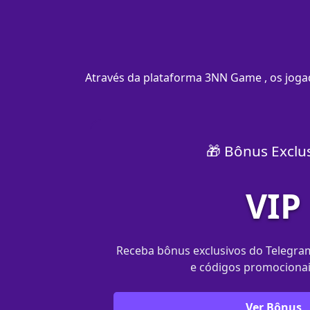
Através da plataforma 3NN Game , os jogad
🎁 Bônus Exclu
VIP
Receba bônus exclusivos do Telegra
e códigos promocionai
Ver Bônus