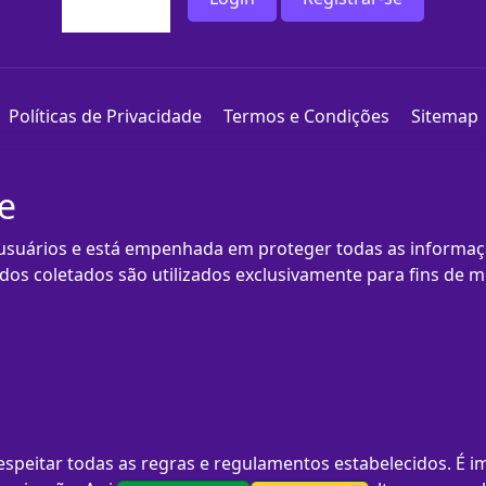
Políticas de Privacidade
Termos e Condições
Sitemap
de
 usuários e está empenhada em proteger todas as informaç
os coletados são utilizados exclusivamente para fins de m
eitar todas as regras e regulamentos estabelecidos. É im