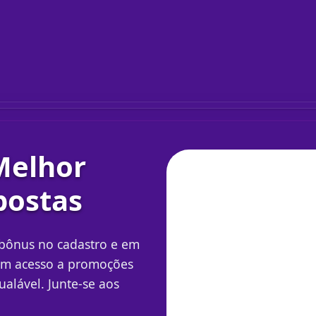
Melhor
postas
bônus no cadastro e em
em acesso a promoções
ualável. Junte-se aos