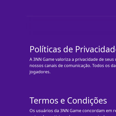
Políticas de Privacida
A 3NN Game valoriza a privacidade de seus
nossos canais de comunicação. Todos os dad
jogadores.
Termos e Condições
Os usuários da 3NN Game concordam em resp