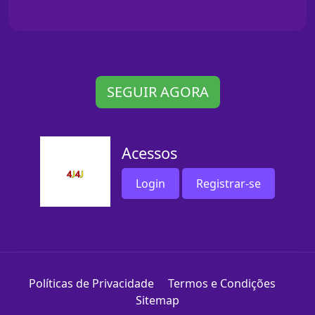
SEGUIR AGORA
Acessos
Login
Registrar-se
Políticas de Privacidade
Termos e Condições
Sitemap