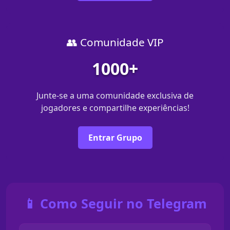
👥 Comunidade VIP
1000+
Junte-se a uma comunidade exclusiva de
jogadores e compartilhe experiências!
Entrar Grupo
📱 Como Seguir no Telegram