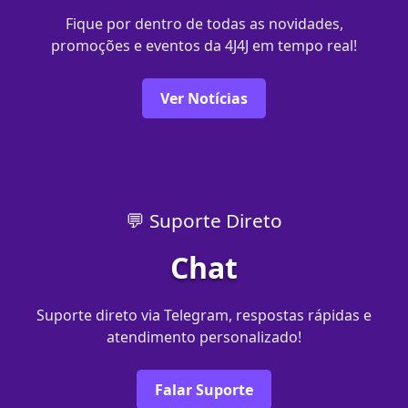
Fique por dentro de todas as novidades,
promoções e eventos da 4J4J em tempo real!
Ver Notícias
💬 Suporte Direto
Chat
Suporte direto via Telegram, respostas rápidas e
atendimento personalizado!
Falar Suporte