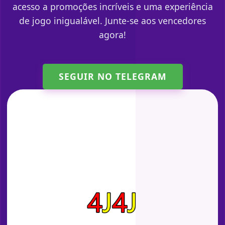
acesso a promoções incríveis e uma experiência
de jogo inigualável. Junte-se aos vencedores
agora!
SEGUIR NO TELEGRAM