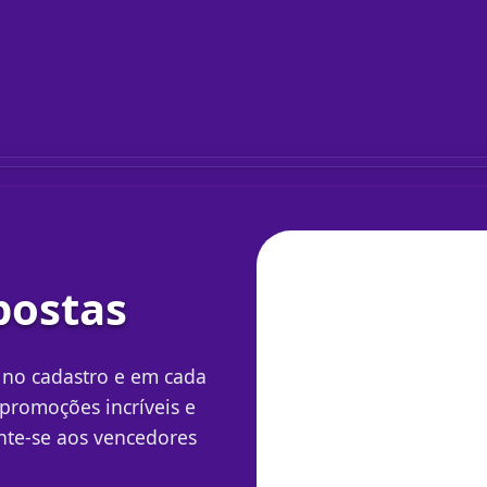
postas
 no cadastro e em cada
 promoções incríveis e
unte-se aos vencedores