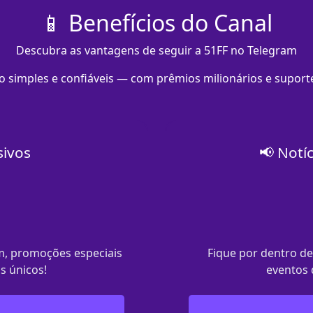
📱 Benefícios do Canal
Descubra as vantagens de seguir a 51FF no Telegram
ão simples e confiáveis — com prêmios milionários e suport
sivos
📢 Notí
m, promoções especiais
Fique por dentro d
s únicos!
eventos 