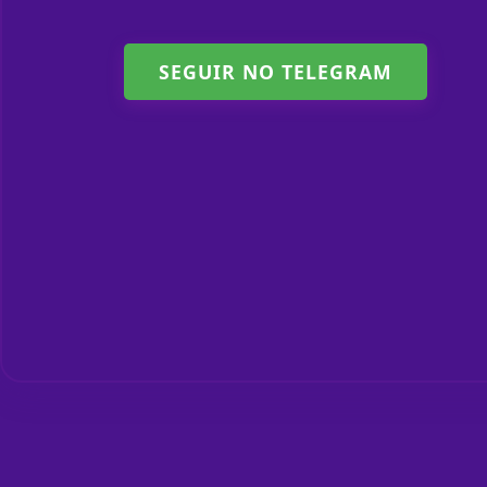
SEGUIR NO TELEGRAM