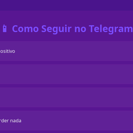
📱 Como Seguir no Telegram
ositivo
erder nada