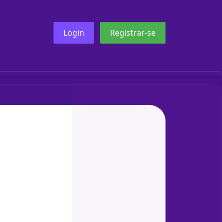
Login
Registrar-se