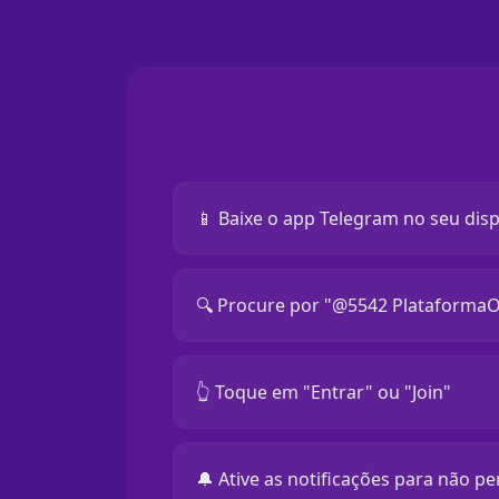
📱 Baixe o app Telegram no seu disp
🔍 Procure por "@5542 PlataformaOf
👆 Toque em "Entrar" ou "Join"
🔔 Ative as notificações para não p