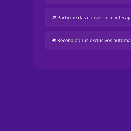
💬 Participe das conversas e interaj
🎁 Receba bônus exclusivos autom