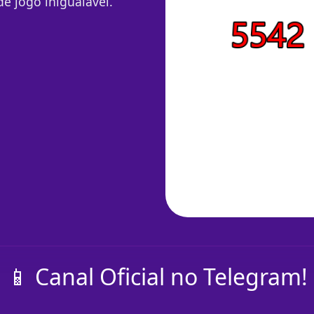
e jogo inigualável.
📱 Canal Oficial no Telegram!