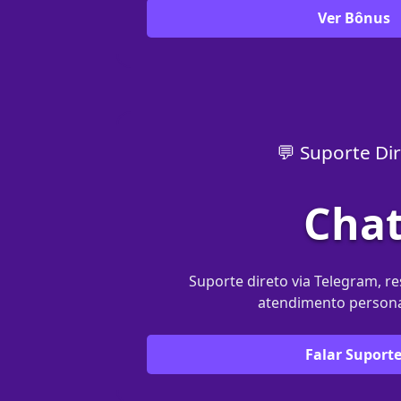
Ver Bônus
💬 Suporte Di
Cha
Suporte direto via Telegram, r
atendimento persona
Falar Suport