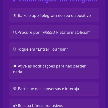
📱 Baixe o app Telegram no seu dispositivo
🔍 Procure por "@555D PlataformaOficial"
👆 Toque em "Entrar" ou "Join"
🔔 Ative as notificações para não perder
nada
💬 Participe das conversas e interaja
🎁 Receba bônus exclusivos