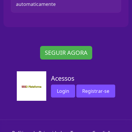
automaticamente
SEGUIR AGORA
Acessos
Login
Registrar-se