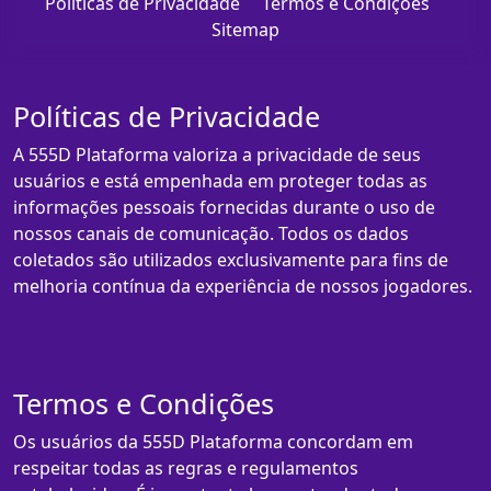
Políticas de Privacidade
Termos e Condições
Sitemap
Políticas de Privacidade
A 555D Plataforma valoriza a privacidade de seus
usuários e está empenhada em proteger todas as
informações pessoais fornecidas durante o uso de
nossos canais de comunicação. Todos os dados
coletados são utilizados exclusivamente para fins de
melhoria contínua da experiência de nossos jogadores.
Termos e Condições
Os usuários da 555D Plataforma concordam em
respeitar todas as regras e regulamentos