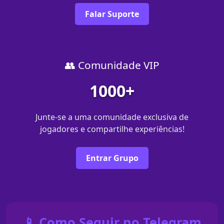
Falar Suporte
👥 Comunidade VIP
1000+
Junte-se a uma comunidade exclusiva de
jogadores e compartilhe experiências!
Entrar Grupo
📱 Como Seguir no Telegram