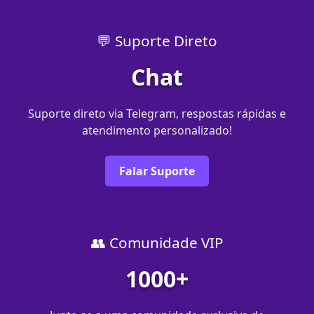
💬 Suporte Direto
Chat
Suporte direto via Telegram, respostas rápidas e
atendimento personalizado!
Falar Suporte
👥 Comunidade VIP
1000+