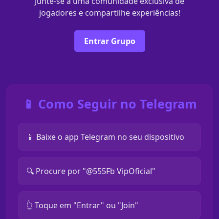
Junte-se a uma comunidade exclusiva de
jogadores e compartilhe experiências!
Entrar Grupo
📱 Como Seguir no Telegram
📱 Baixe o app Telegram no seu dispositivo
🔍 Procure por "@555Fb VipOficial"
👆 Toque em "Entrar" ou "Join"