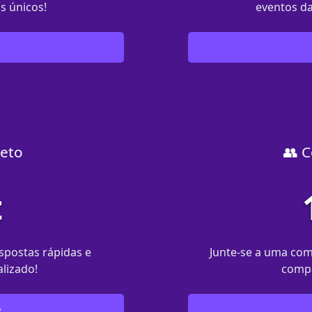
s únicos!
eventos da
reto
👥 
t
espostas rápidas e
Junte-se a uma com
lizado!
compa
e