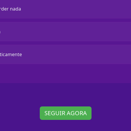
erder nada
a
aticamente
SEGUIR AGORA