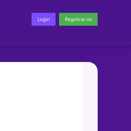
Login
Registrar-se