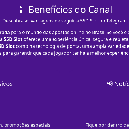
📱 Benefícios do Canal
Descubra as vantagens de seguir a 55D Slot no Telegram
trada para o mundo das apostas online no Brasil. Se você 
 a
55D Slot
oferece uma experiência única, segura e reple
5D Slot
combina tecnologia de ponta, uma ampla variedad
eis para garantir que cada jogador tenha a melhor experiênci
sivos
📢 Notí
m, promoções especiais
Fique por dentro d