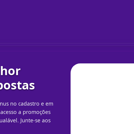
lhor
postas
ônus no cadastro e em
m acesso a promoções
ualável. Junte-se aos