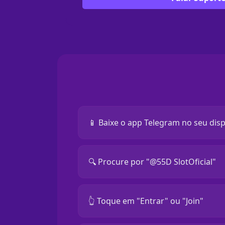
📱 Baixe o app Telegram no seu disp
🔍 Procure por "@55D SlotOficial"
👆 Toque em "Entrar" ou "Join"