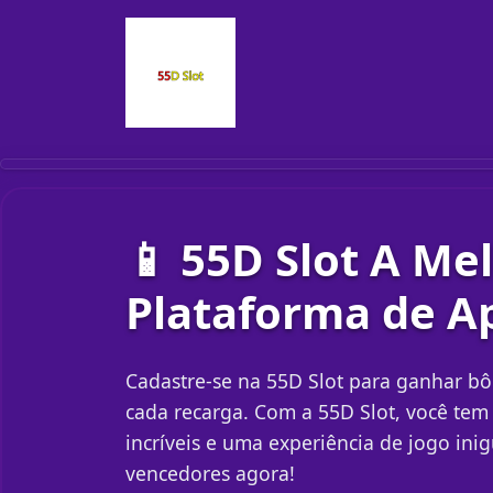
📱 55D Slot A Me
Plataforma de A
Cadastre-se na 55D Slot para ganhar b
cada recarga. Com a 55D Slot, você te
incríveis e uma experiência de jogo inig
vencedores agora!