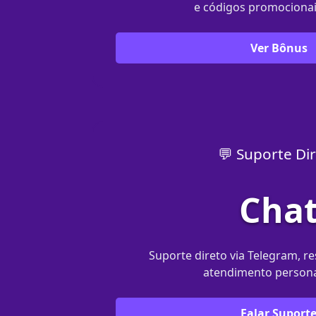
e códigos promocionai
Ver Bônus
💬 Suporte Di
Cha
Suporte direto via Telegram, r
atendimento persona
Falar Suport