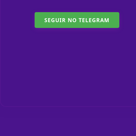
SEGUIR NO TELEGRAM