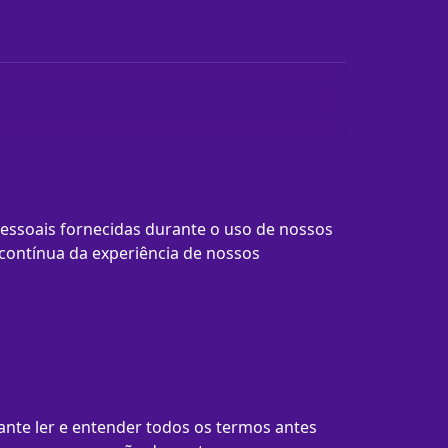
essoais fornecidas durante o uso de nossos
 contínua da experiência de nossos
nte ler e entender todos os termos antes