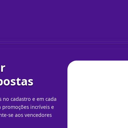
r
postas
 no cadastro e em cada
 promoções incríveis e
unte-se aos vencedores