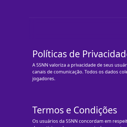
Políticas de Privacida
A 55NN valoriza a privacidade de seus usu
canais de comunicação. Todos os dados cole
jogadores.
Termos e Condições
Os usuários da 55NN concordam em respeita