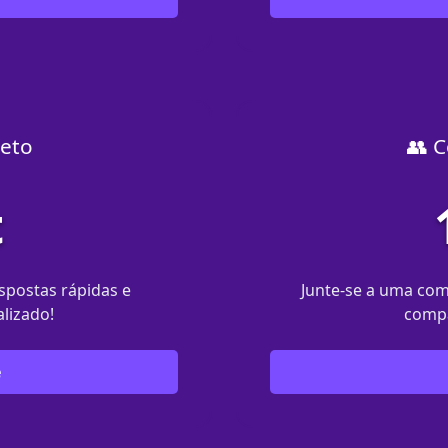
reto
👥 
t
espostas rápidas e
Junte-se a uma com
lizado!
compa
e