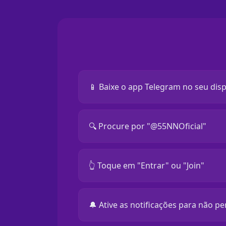
📱 Baixe o app Telegram no seu disp
🔍 Procure por "@55NNOficial"
👆 Toque em "Entrar" ou "Join"
🔔 Ative as notificações para não p