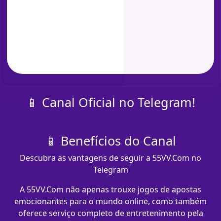
📱 Canal Oficial no Telegram!
📱 Benefícios do Canal
Descubra as vantagens de seguir a 55VV.Com no
Telegram
A 55VV.Com não apenas trouxe jogos de apostas
emocionantes para o mundo online, como também
oferece serviço completo de entretenimento pela