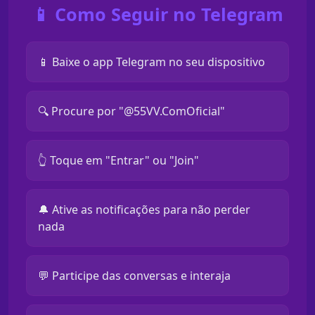
📱 Como Seguir no Telegram
📱 Baixe o app Telegram no seu dispositivo
🔍 Procure por "@55VV.ComOficial"
👆 Toque em "Entrar" ou "Join"
🔔 Ative as notificações para não perder
nada
💬 Participe das conversas e interaja