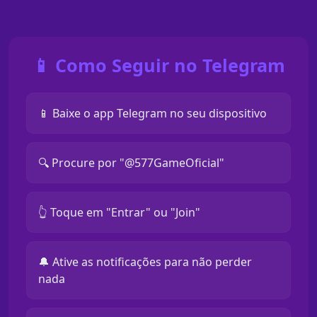
📱 Como Seguir no Telegram
📱 Baixe o app Telegram no seu dispositivo
🔍 Procure por "@577GameOficial"
👆 Toque em "Entrar" ou "Join"
🔔 Ative as notificações para não perder
nada