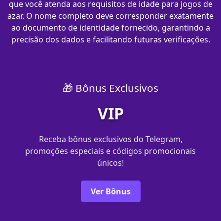
que você atenda aos requisitos de idade para jogos de
azar. O nome completo deve corresponder exatamente
ao documento de identidade fornecido, garantindo a
precisão dos dados e facilitando futuras verificações.
🎁 Bônus Exclusivos
VIP
Receba bônus exclusivos do Telegram,
promoções especiais e códigos promocionais
únicos!
Ver Bônus