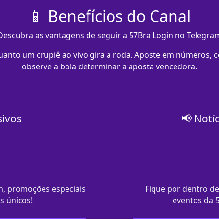
📱 Benefícios do Canal
Descubra as vantagens de seguir a 57Bra Login no Telegra
uanto um crupiê ao vivo gira a roda. Aposte em números, c
observe a bola determinar a aposta vencedora.
sivos
📢 Notí
m, promoções especiais
Fique por dentro d
s únicos!
eventos da 