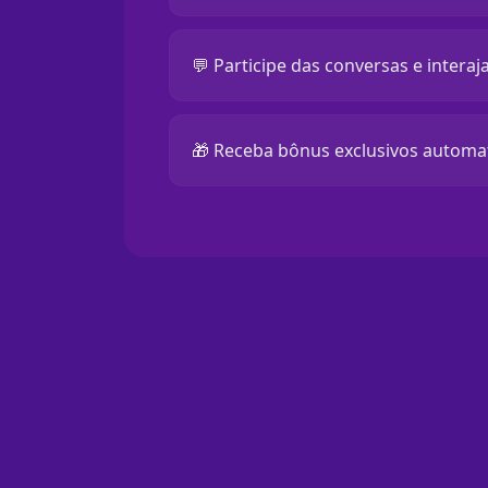
💬 Participe das conversas e interaj
🎁 Receba bônus exclusivos autom