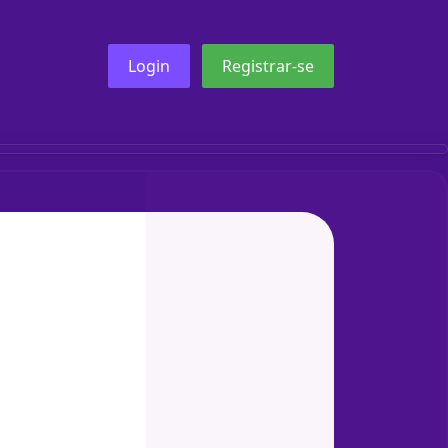
Login
Registrar-se