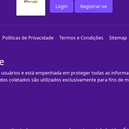
Login
Registrar-se
Políticas de Privacidade
Termos e Condições
Sitemap
de
us usuários e está empenhada em proteger todas as informa
os coletados são utilizados exclusivamente para fins de m