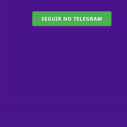
SEGUIR NO TELEGRAM