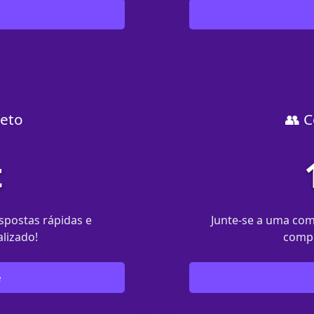
reto
👥 
t
espostas rápidas e
Junte-se a uma com
lizado!
compa
e