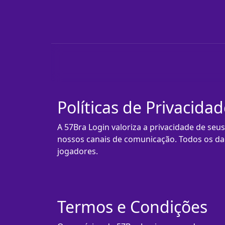
Políticas de Privacida
A 57Bra Login valoriza a privacidade de se
nossos canais de comunicação. Todos os dad
jogadores.
Termos e Condições