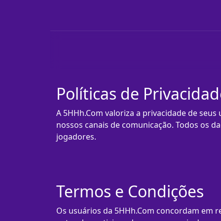
Políticas de Privacida
A 5HHh.Com valoriza a privacidade de seus
nossos canais de comunicação. Todos os dad
jogadores.
Termos e Condições
Os usuários da 5HHh.Com concordam em resp