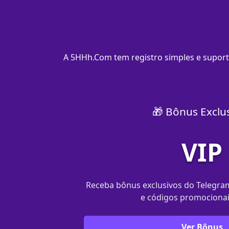
A 5HHh.Com tem registro simples e supor
🎁 Bônus Exclu
VIP
Receba bônus exclusivos do Telegra
e códigos promocionai
Ver Bônus