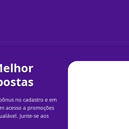
Melhor
postas
bônus no cadastro e em
em acesso a promoções
ualável. Junte-se aos