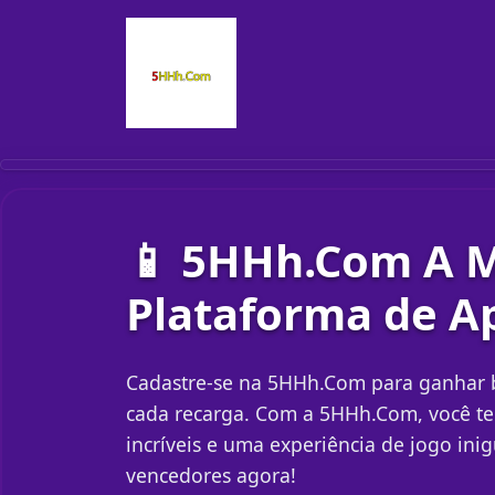
📱 5HHh.Com A 
Plataforma de A
Cadastre-se na 5HHh.Com para ganhar 
cada recarga. Com a 5HHh.Com, você t
incríveis e uma experiência de jogo inig
vencedores agora!