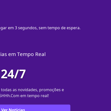
m
ogar em 3 segundos, sem tempo de espera.
cias em Tempo Real
24/7
e todas as novidades, promoções e
 5HHh.Com em tempo real!
Ver Notícias