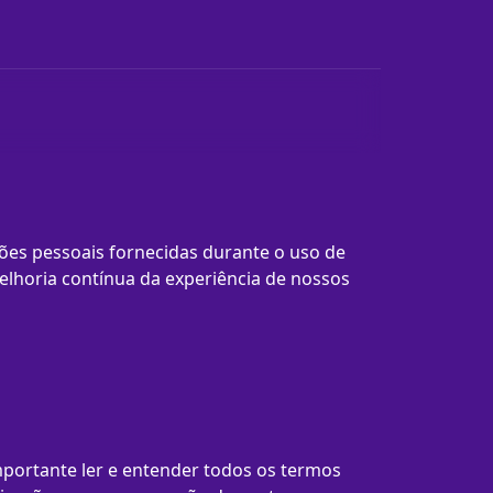
ões pessoais fornecidas durante o uso de
elhoria contínua da experiência de nossos
portante ler e entender todos os termos