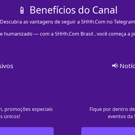
📱 Benefícios do Canal
Descubra as vantagens de seguir a 5HHh.Com no Telegra
te humanizado — com a 5HHh.Com Brasil , você começa a j
sivos
📢 Notí
m, promoções especiais
Fique por dentro d
s únicos!
eventos da