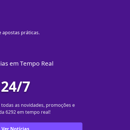
 apostas práticas.
cias em Tempo Real
24/7
e todas as novidades, promoções e
da 6292 em tempo real!
Ver Notícias