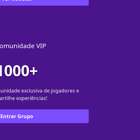
Comunidade VIP
1000+
unidade exclusiva de jogadores e
rtilhe experiências!
Entrar Grupo