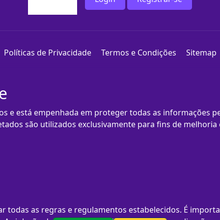
Políticas de Privacidade
Termos e Condições
Sitemap
de
rios e está empenhada em proteger todas as informações p
tados são utilizados exclusivamente para fins de melhoria
 todas as regras e regulamentos estabelecidos. É importa