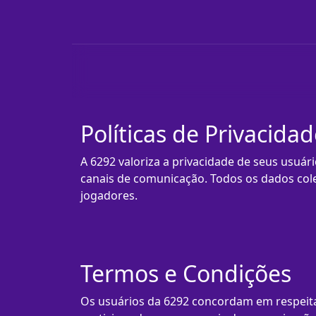
Políticas de Privacida
A 6292 valoriza a privacidade de seus usuá
canais de comunicação. Todos os dados cole
jogadores.
Termos e Condições
Os usuários da 6292 concordam em respeitar