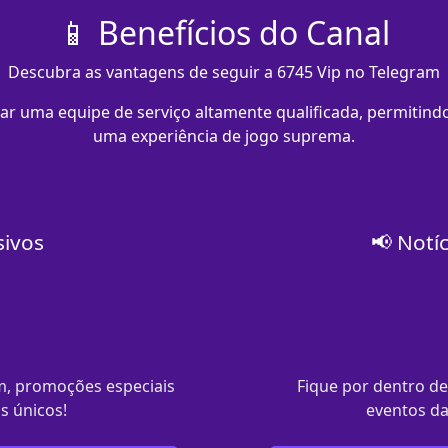
📱 Benefícios do Canal
Descubra as vantagens de seguir a 6745 Vip no Telegram
riar uma equipe de serviço altamente qualificada, permitin
uma experiência de jogo suprema.
sivos
📢 Notí
m, promoções especiais
Fique por dentro d
s únicos!
eventos da