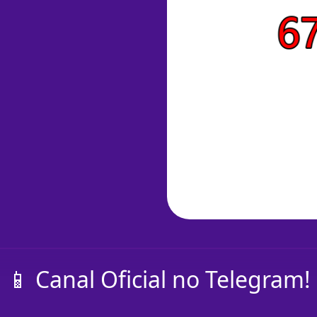
📱 Canal Oficial no Telegram!