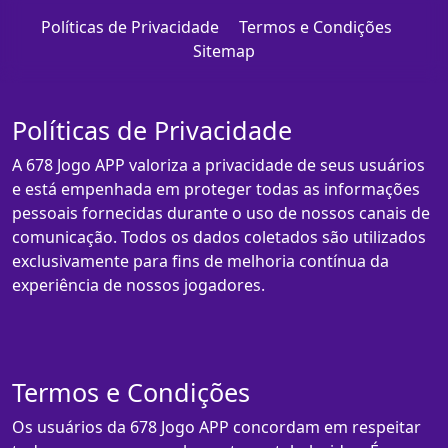
Políticas de Privacidade
Termos e Condições
Sitemap
Políticas de Privacidade
A 678 Jogo APP valoriza a privacidade de seus usuários
e está empenhada em proteger todas as informações
pessoais fornecidas durante o uso de nossos canais de
comunicação. Todos os dados coletados são utilizados
exclusivamente para fins de melhoria contínua da
experiência de nossos jogadores.
Termos e Condições
Os usuários da 678 Jogo APP concordam em respeitar