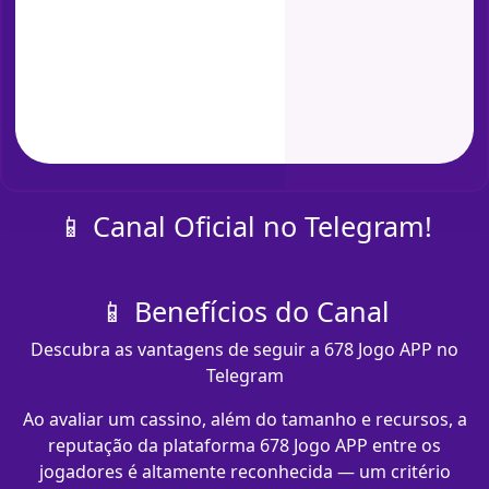
📱 Canal Oficial no Telegram!
📱 Benefícios do Canal
Descubra as vantagens de seguir a 678 Jogo APP no
Telegram
Ao avaliar um cassino, além do tamanho e recursos, a
reputação da plataforma 678 Jogo APP entre os
jogadores é altamente reconhecida — um critério