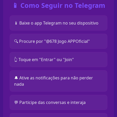
📱 Como Seguir no Telegram
📱 Baixe o app Telegram no seu dispositivo
🔍 Procure por "@678 Jogo APPOficial"
👆 Toque em "Entrar" ou "Join"
🔔 Ative as notificações para não perder
nada
💬 Participe das conversas e interaja