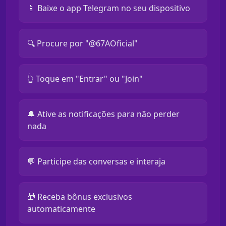
📱 Baixe o app Telegram no seu dispositivo
🔍 Procure por "@67AOficial"
👆 Toque em "Entrar" ou "Join"
🔔 Ative as notificações para não perder
nada
💬 Participe das conversas e interaja
🎁 Receba bônus exclusivos
automaticamente