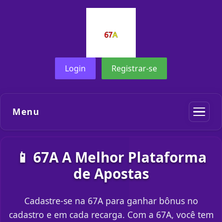
Login
Registrar-se
Menu
📱 67A A Melhor Plataforma
de Apostas
Cadastre-se na 67A para ganhar bônus no
cadastro e em cada recarga. Com a 67A, você tem