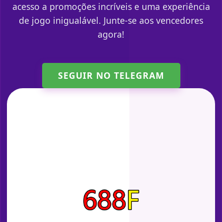
acesso a promoções incríveis e uma experiência
de jogo inigualável. Junte-se aos vencedores
agora!
SEGUIR NO TELEGRAM