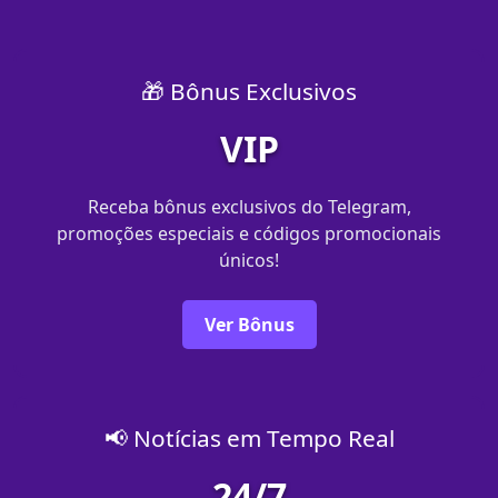
🎁 Bônus Exclusivos
VIP
Receba bônus exclusivos do Telegram,
promoções especiais e códigos promocionais
únicos!
Ver Bônus
📢 Notícias em Tempo Real
24/7