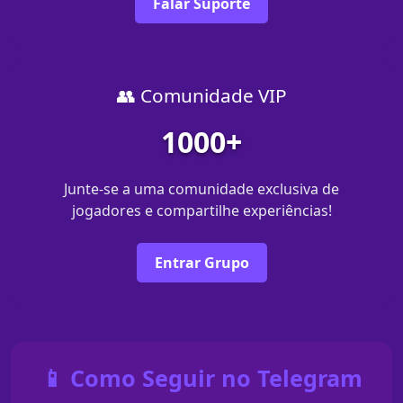
Falar Suporte
👥 Comunidade VIP
1000+
Junte-se a uma comunidade exclusiva de
jogadores e compartilhe experiências!
Entrar Grupo
📱 Como Seguir no Telegram