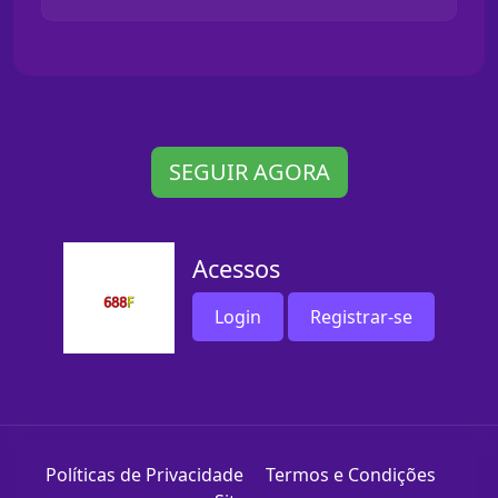
SEGUIR AGORA
Acessos
Login
Registrar-se
Políticas de Privacidade
Termos e Condições