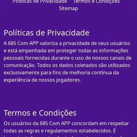
Políticas de Privacidade
Termos e Condições
Sitemap
Políticas de Privacidade
A 68S Com APP valoriza a privacidade de seus usuários
e está empenhada em proteger todas as informações
pessoais fornecidas durante o uso de nossos canais de
comunicação. Todos os dados coletados são utilizados
exclusivamente para fins de melhoria contínua da
experiência de nossos jogadores.
Termos e Condições
Os usuários da 68S Com APP concordam em respeitar
todas as regras e regulamentos estabelecidos. É