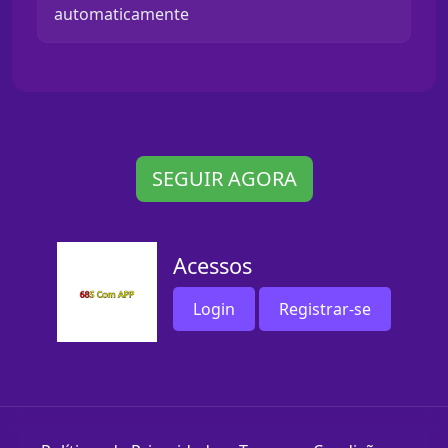
automaticamente
SEGUIR AGORA
Acessos
Login
Registrar-se