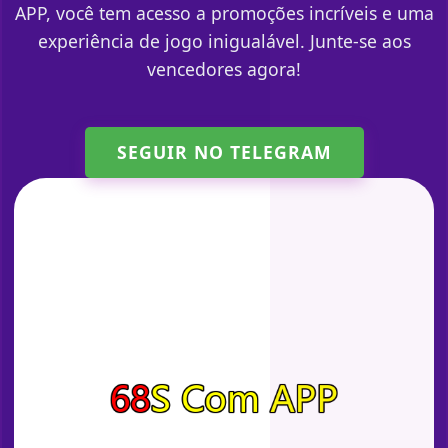
APP, você tem acesso a promoções incríveis e uma
experiência de jogo inigualável. Junte-se aos
vencedores agora!
SEGUIR NO TELEGRAM