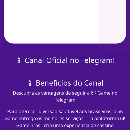
📱 Canal Oficial no Telegram!
📱 Benefícios do Canal
Descubra as vantagens de seguir a 6K Game no
Telegram
Para oferecer diversão saudável aos brasileiros, a 6K
Game entrega os melhores serviços — a plataforma 6K
Game Brasil cria uma experiência de cassino