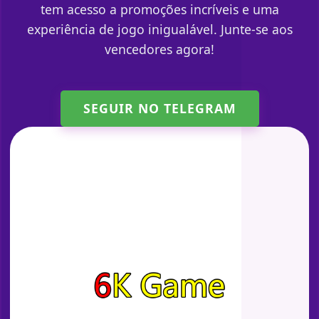
tem acesso a promoções incríveis e uma
experiência de jogo inigualável. Junte-se aos
vencedores agora!
SEGUIR NO TELEGRAM