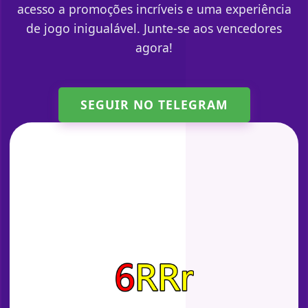
acesso a promoções incríveis e uma experiência
de jogo inigualável. Junte-se aos vencedores
agora!
SEGUIR NO TELEGRAM