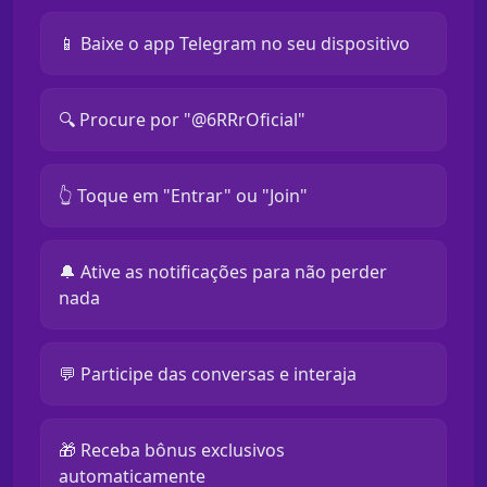
📱 Baixe o app Telegram no seu dispositivo
🔍 Procure por "@6RRrOficial"
👆 Toque em "Entrar" ou "Join"
🔔 Ative as notificações para não perder
nada
💬 Participe das conversas e interaja
🎁 Receba bônus exclusivos
automaticamente