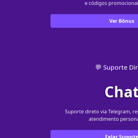
e códigos promocionai
Ver Bônus
💬 Suporte Di
Cha
Suporte direto via Telegram, r
atendimento persona
Falar Suport