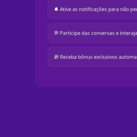
🔔 Ative as notificações para não p
💬 Participe das conversas e interaj
🎁 Receba bônus exclusivos autom