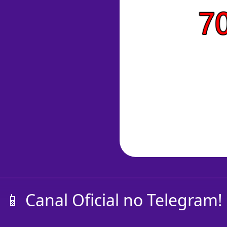
📱 Canal Oficial no Telegram!