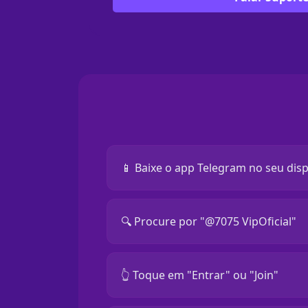
📱 Baixe o app Telegram no seu disp
🔍 Procure por "@7075 VipOficial"
👆 Toque em "Entrar" ou "Join"