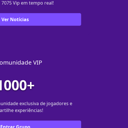
 7075 Vip em tempo real!
Ver Notícias
Comunidade VIP
1000+
unidade exclusiva de jogadores e
rtilhe experiências!
Entrar Grupo