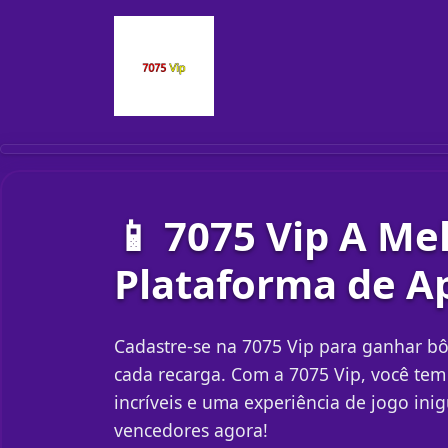
📱 7075 Vip A Me
Plataforma de A
Cadastre-se na 7075 Vip para ganhar b
cada recarga. Com a 7075 Vip, você te
incríveis e uma experiência de jogo inig
vencedores agora!