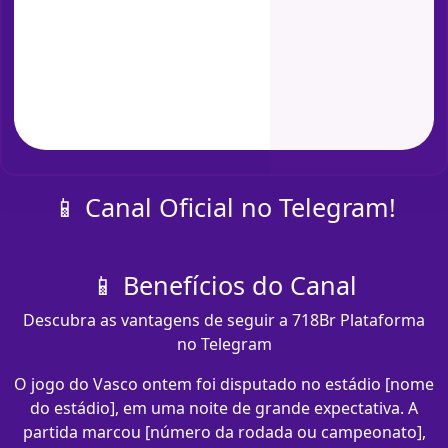
📱 Canal Oficial no Telegram!
📱 Benefícios do Canal
Descubra as vantagens de seguir a 718Br Plataforma
no Telegram
O jogo do Vasco ontem foi disputado no estádio [nome
do estádio], em uma noite de grande expectativa. A
partida marcou [número da rodada ou campeonato],