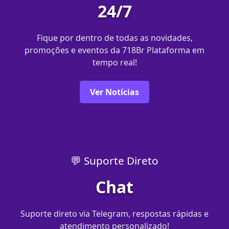
24/7
Fique por dentro de todas as novidades,
promoções e eventos da 718Br Plataforma em
tempo real!
Ver Notícias
💬 Suporte Direto
Chat
Suporte direto via Telegram, respostas rápidas e
atendimento personalizado!