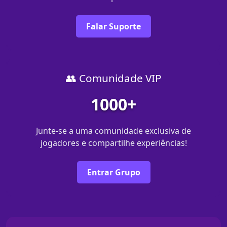
Falar Suporte
👥 Comunidade VIP
1000+
Junte-se a uma comunidade exclusiva de
jogadores e compartilhe experiências!
Entrar Grupo