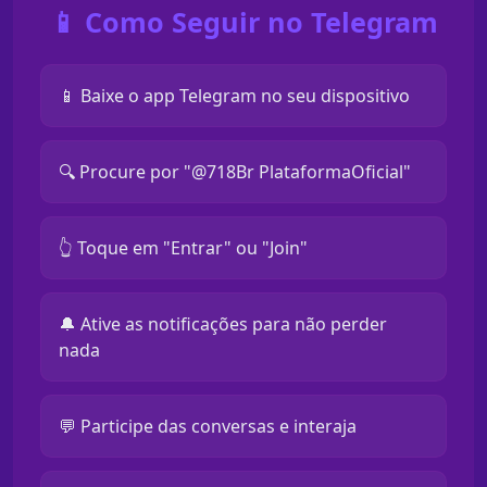
📱 Como Seguir no Telegram
📱 Baixe o app Telegram no seu dispositivo
🔍 Procure por "@718Br PlataformaOficial"
👆 Toque em "Entrar" ou "Join"
🔔 Ative as notificações para não perder
nada
💬 Participe das conversas e interaja