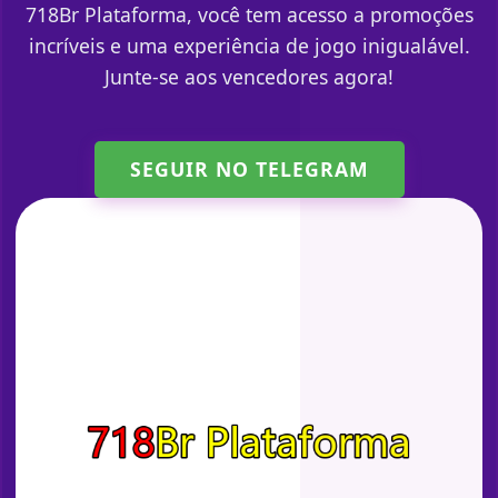
718Br Plataforma, você tem acesso a promoções
incríveis e uma experiência de jogo inigualável.
Junte-se aos vencedores agora!
SEGUIR NO TELEGRAM