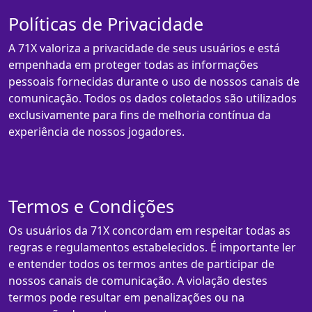
Políticas de Privacidade
A 71X valoriza a privacidade de seus usuários e está
empenhada em proteger todas as informações
pessoais fornecidas durante o uso de nossos canais de
comunicação. Todos os dados coletados são utilizados
exclusivamente para fins de melhoria contínua da
experiência de nossos jogadores.
Termos e Condições
Os usuários da 71X concordam em respeitar todas as
regras e regulamentos estabelecidos. É importante ler
e entender todos os termos antes de participar de
nossos canais de comunicação. A violação destes
termos pode resultar em penalizações ou na