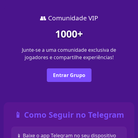
👥 Comunidade VIP
1000+
Junte-se a uma comunidade exclusiva de
jogadores e compartilhe experiências!
Entrar Grupo
📱 Como Seguir no Telegram
📱 Baixe o app Telegram no seu dispositivo