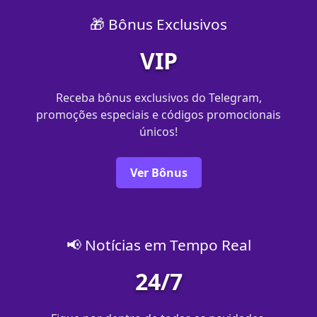
🎁 Bônus Exclusivos
VIP
Receba bônus exclusivos do Telegram,
promoções especiais e códigos promocionais
únicos!
Ver Bônus
📢 Notícias em Tempo Real
24/7