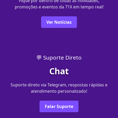
Fique por dentro de todas as novidades,
promoções e eventos da 71X em tempo real!
Ver Notícias
💬 Suporte Direto
Chat
Suporte direto via Telegram, respostas rápidas e
atendimento personalizado!
Falar Suporte