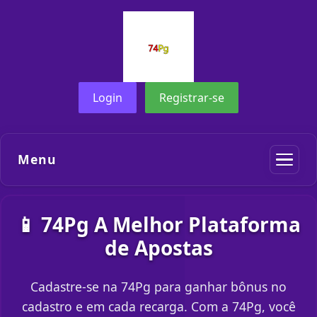
Login
Registrar-se
Menu
📱 74Pg A Melhor Plataforma
de Apostas
Cadastre-se na 74Pg para ganhar bônus no
cadastro e em cada recarga. Com a 74Pg, você