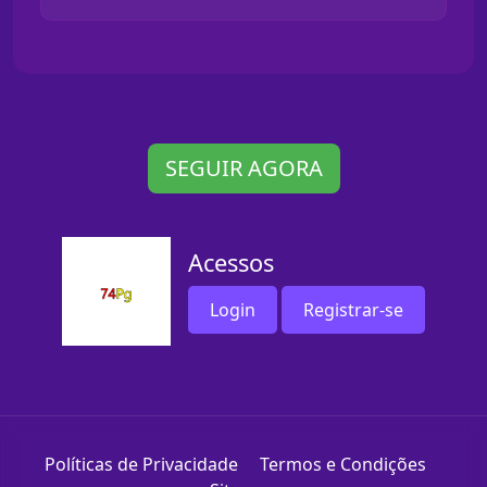
SEGUIR AGORA
Acessos
Login
Registrar-se
Políticas de Privacidade
Termos e Condições