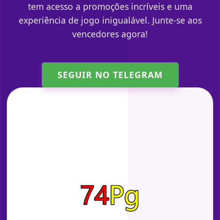
tem acesso a promoções incríveis e uma
experiência de jogo inigualável. Junte-se aos
vencedores agora!
SEGUIR NO TELEGRAM