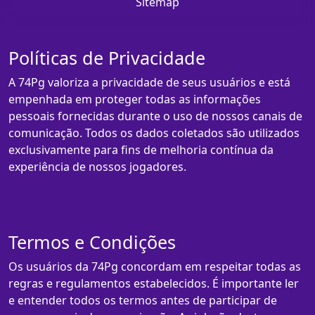
Sitemap
Políticas de Privacidade
A 74Pg valoriza a privacidade de seus usuários e está
empenhada em proteger todas as informações
pessoais fornecidas durante o uso de nossos canais de
comunicação. Todos os dados coletados são utilizados
exclusivamente para fins de melhoria contínua da
experiência de nossos jogadores.
Termos e Condições
Os usuários da 74Pg concordam em respeitar todas as
regras e regulamentos estabelecidos. É importante ler
e entender todos os termos antes de participar de