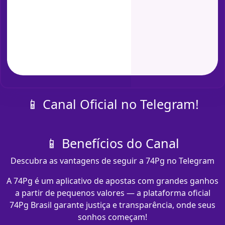
📱 Canal Oficial no Telegram!
📱 Benefícios do Canal
Descubra as vantagens de seguir a 74Pg no Telegram
A 74Pg é um aplicativo de apostas com grandes ganhos
a partir de pequenos valores — a plataforma oficial
74Pg Brasil garante justiça e transparência, onde seus
sonhos começam!