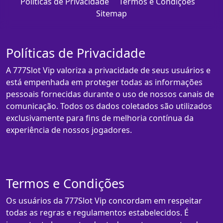
Políticas de Privacidade
Termos e Condições
Sitemap
Políticas de Privacidade
A 777Slot Vip valoriza a privacidade de seus usuários e
está empenhada em proteger todas as informações
pessoais fornecidas durante o uso de nossos canais de
comunicação. Todos os dados coletados são utilizados
exclusivamente para fins de melhoria contínua da
experiência de nossos jogadores.
Termos e Condições
Os usuários da 777Slot Vip concordam em respeitar
todas as regras e regulamentos estabelecidos. É