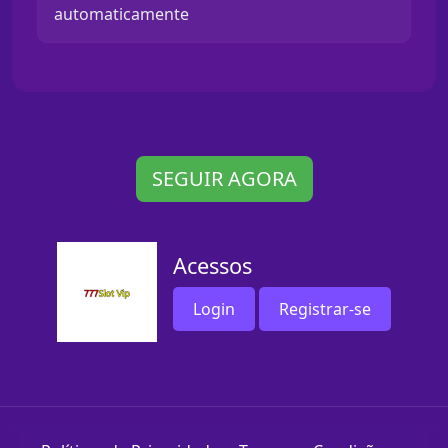
automaticamente
SEGUIR AGORA
Acessos
Login
Registrar-se