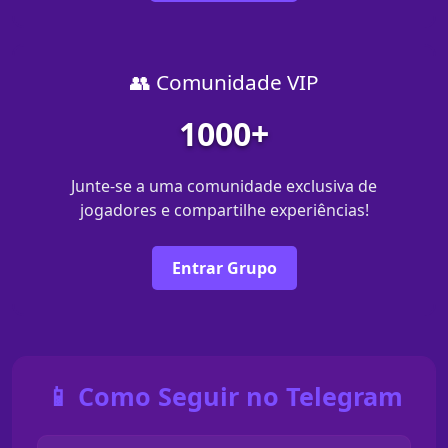
👥 Comunidade VIP
1000+
Junte-se a uma comunidade exclusiva de
jogadores e compartilhe experiências!
Entrar Grupo
📱 Como Seguir no Telegram