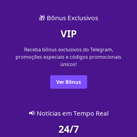
🎁 Bônus Exclusivos
VIP
Receba bônus exclusivos do Telegram,
promoções especiais e códigos promocionais
únicos!
Ver Bônus
📢 Notícias em Tempo Real
24/7