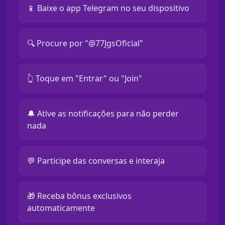
📱 Baixe o app Telegram no seu dispositivo
🔍 Procure por "@77JgsOficial"
👆 Toque em "Entrar" ou "Join"
🔔 Ative as notificações para não perder
nada
💬 Participe das conversas e interaja
🎁 Receba bônus exclusivos
automaticamente