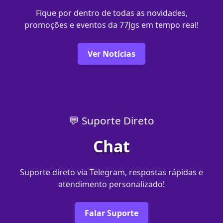
Fique por dentro de todas as novidades,
promoções e eventos da 77Jgs em tempo real!
Ver Notícias
💬 Suporte Direto
Chat
Suporte direto via Telegram, respostas rápidas e
atendimento personalizado!
Falar Suporte