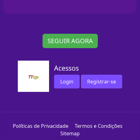
SEGUIR AGORA
Acessos
Login
Registrar-se
Políticas de Privacidade
Termos e Condições
Sitemap