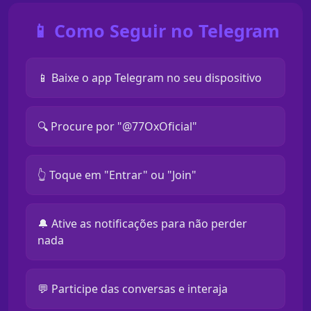
📱 Como Seguir no Telegram
📱 Baixe o app Telegram no seu dispositivo
🔍 Procure por "@77OxOficial"
👆 Toque em "Entrar" ou "Join"
🔔 Ative as notificações para não perder
nada
💬 Participe das conversas e interaja