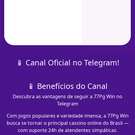
📱 Canal Oficial no Telegram!
📱 Benefícios do Canal
Descubra as vantagens de seguir a 77Pg Win no
Telegram
Com jogos populares e variedade imensa, a 77Pg Win
busca se tornar o principal cassino online do Brasil —
com suporte 24h de atendentes simpáticas.