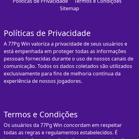
Políticas de Privacidade
Termos e Condições
Sitemap
Políticas de Privacidade
A 77Pg Win valoriza a privacidade de seus usuários e
está empenhada em proteger todas as informações
pessoais fornecidas durante o uso de nossos canais de
comunicação. Todos os dados coletados são utilizados
exclusivamente para fins de melhoria contínua da
experiência de nossos jogadores.
Termos e Condições
Os usuários da 77Pg Win concordam em respeitar
todas as regras e regulamentos estabelecidos. É