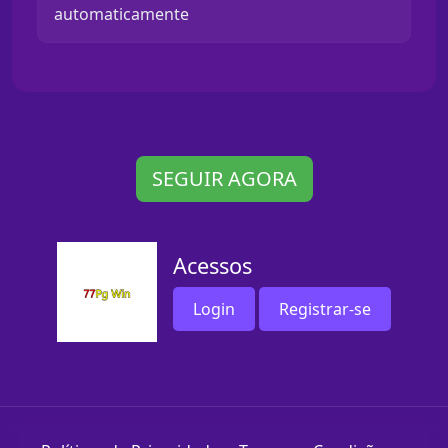
automaticamente
SEGUIR AGORA
Acessos
Login
Registrar-se