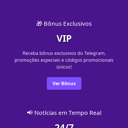
🎁 Bônus Exclusivos
VIP
Receba bônus exclusivos do Telegram,
promoções especiais e códigos promocionais
únicos!
Ver Bônus
📢 Notícias em Tempo Real
24/7