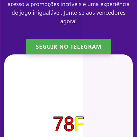
acesso a promoções incríveis e uma experiência
de jogo inigualável. Junte-se aos vencedores
agora!
SEGUIR NO TELEGRAM