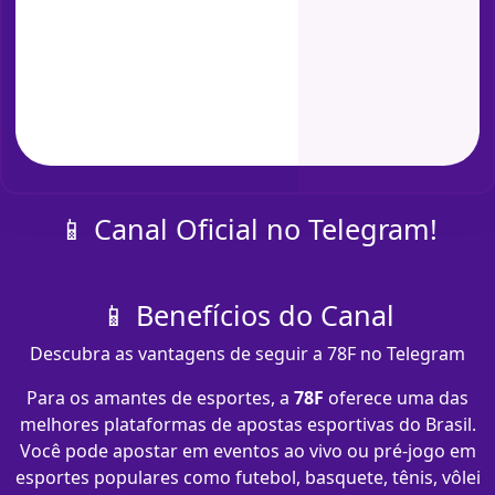
📱 Canal Oficial no Telegram!
📱 Benefícios do Canal
Descubra as vantagens de seguir a 78F no Telegram
Para os amantes de esportes, a
78F
oferece uma das
melhores plataformas de apostas esportivas do Brasil.
Você pode apostar em eventos ao vivo ou pré-jogo em
esportes populares como futebol, basquete, tênis, vôlei