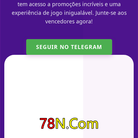
tem acesso a promoções incríveis e uma
experiência de jogo inigualável. Junte-se aos
vencedores agora!
SEGUIR NO TELEGRAM