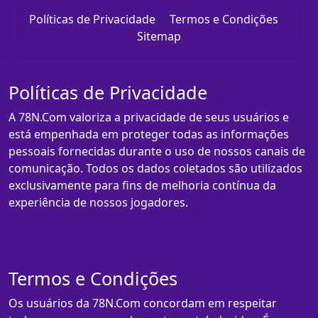
Políticas de Privacidade
Termos e Condições
Sitemap
Políticas de Privacidade
A 78N.Com valoriza a privacidade de seus usuários e
está empenhada em proteger todas as informações
pessoais fornecidas durante o uso de nossos canais de
comunicação. Todos os dados coletados são utilizados
exclusivamente para fins de melhoria contínua da
experiência de nossos jogadores.
Termos e Condições
Os usuários da 78N.Com concordam em respeitar