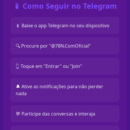
📱 Como Seguir no Telegram
📱 Baixe o app Telegram no seu dispositivo
🔍 Procure por "@78N.ComOficial"
👆 Toque em "Entrar" ou "Join"
🔔 Ative as notificações para não perder
nada
💬 Participe das conversas e interaja