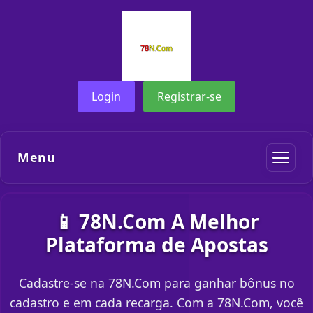
Login
Registrar-se
Menu
📱 78N.Com A Melhor
Plataforma de Apostas
Cadastre-se na 78N.Com para ganhar bônus no
cadastro e em cada recarga. Com a 78N.Com, você