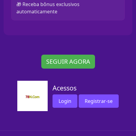
🎁 Receba bônus exclusivos
automaticamente
SEGUIR AGORA
Acessos
Login
Registrar-se