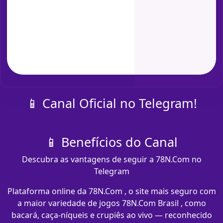
📱 Canal Oficial no Telegram!
📱 Benefícios do Canal
Descubra as vantagens de seguir a 78N.Com no
Telegram
Plataforma online da 78N.Com , o site mais seguro com
a maior variedade de jogos 78N.Com Brasil , como
bacará, caça-níqueis e crupiês ao vivo — reconhecido