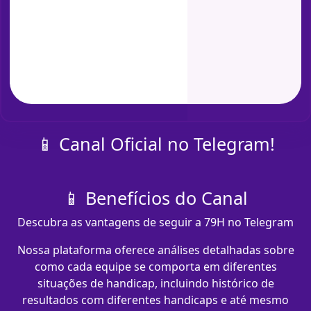
📱 Canal Oficial no Telegram!
📱 Benefícios do Canal
Descubra as vantagens de seguir a 79H no Telegram
Nossa plataforma oferece análises detalhadas sobre
como cada equipe se comporta em diferentes
situações de handicap, incluindo histórico de
resultados com diferentes handicaps e até mesmo