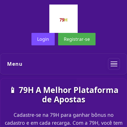
Login
Registrar-se
Menu
📱 79H A Melhor Plataforma
de Apostas
Cadastre-se na 79H para ganhar bônus no
cadastro e em cada recarga. Com a 79H, você tem