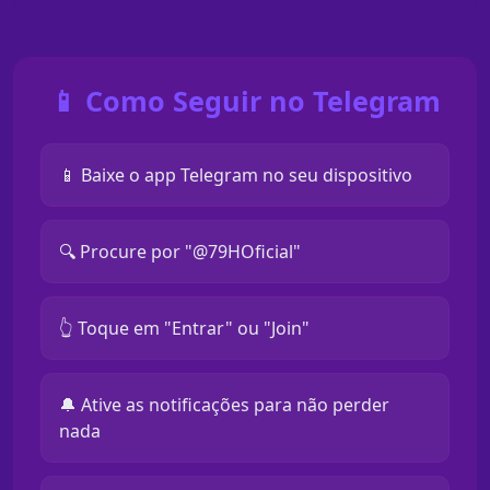
📱 Como Seguir no Telegram
📱 Baixe o app Telegram no seu dispositivo
🔍 Procure por "@79HOficial"
👆 Toque em "Entrar" ou "Join"
🔔 Ative as notificações para não perder
nada