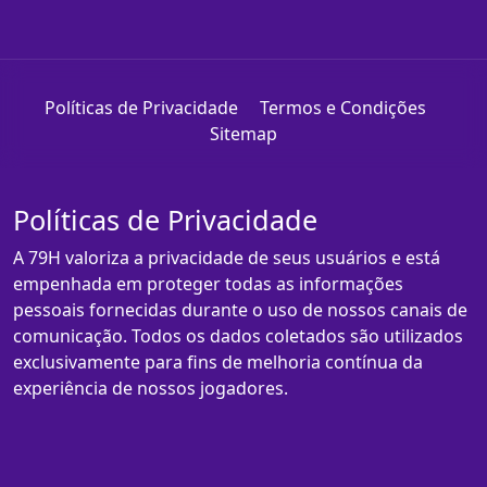
Políticas de Privacidade
Termos e Condições
Sitemap
Políticas de Privacidade
A 79H valoriza a privacidade de seus usuários e está
empenhada em proteger todas as informações
pessoais fornecidas durante o uso de nossos canais de
comunicação. Todos os dados coletados são utilizados
exclusivamente para fins de melhoria contínua da
experiência de nossos jogadores.