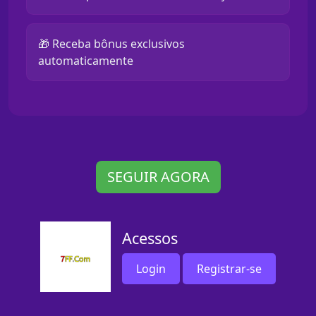
🎁 Receba bônus exclusivos
automaticamente
SEGUIR AGORA
Acessos
Login
Registrar-se