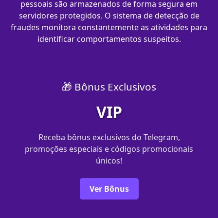
pessoais são armazenados de forma segura em
servidores protegidos. O sistema de detecção de
fraudes monitora constantemente as atividades para
identificar comportamentos suspeitos.
🎁 Bônus Exclusivos
VIP
Receba bônus exclusivos do Telegram,
promoções especiais e códigos promocionais
únicos!
Ver Bônus