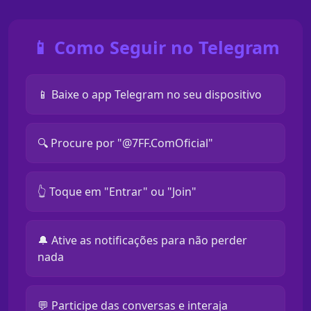
📱 Como Seguir no Telegram
📱 Baixe o app Telegram no seu dispositivo
🔍 Procure por "@7FF.ComOficial"
👆 Toque em "Entrar" ou "Join"
🔔 Ative as notificações para não perder
nada
💬 Participe das conversas e interaja