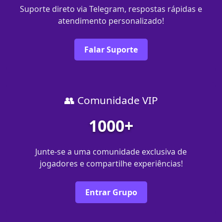
Suporte direto via Telegram, respostas rápidas e
atendimento personalizado!
Falar Suporte
👥 Comunidade VIP
1000+
Junte-se a uma comunidade exclusiva de
jogadores e compartilhe experiências!
Entrar Grupo