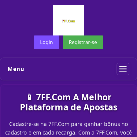
Login
Registrar-se
Menu
📱 7FF.Com A Melhor
Plataforma de Apostas
Cadastre-se na 7FF.Com para ganhar bônus no
cadastro e em cada recarga. Com a 7FF.Com, você