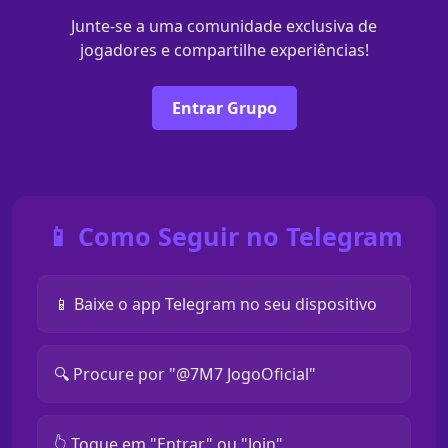
Junte-se a uma comunidade exclusiva de
jogadores e compartilhe experiências!
Entrar Grupo
📱 Como Seguir no Telegram
📱 Baixe o app Telegram no seu dispositivo
🔍 Procure por "@7M7 JogoOficial"
👆 Toque em "Entrar" ou "Join"