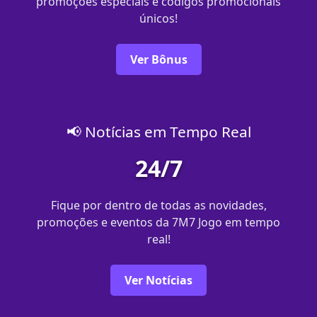
promoções especiais e códigos promocionais
únicos!
Ver Bônus
📢 Notícias em Tempo Real
24/7
Fique por dentro de todas as novidades,
promoções e eventos da 7M7 Jogo em tempo
real!
Ver Notícias