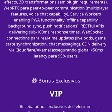
effects, 3D transformations sem plugin requirements),
WebRTC para peer-to-peer communication (multiplayer
features, voice chat capability), Service Workers
enabling PWA functionality (offline capability,
background sync, push notifications), RESTful APIs
delivering sub-100ms response times, WebSocket
connections para real-time updates (live odds, game
state synchronization, chat messaging). CDN delivery
via Cloudflare/Akamai assegurando global <50ms
latency para 95% users.
🎁 Bônus Exclusivos
VIP
Receba bônus exclusivos do Telegram,