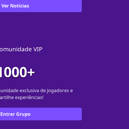
Ver Notícias
Comunidade VIP
1000+
unidade exclusiva de jogadores e
rtilhe experiências!
Entrar Grupo