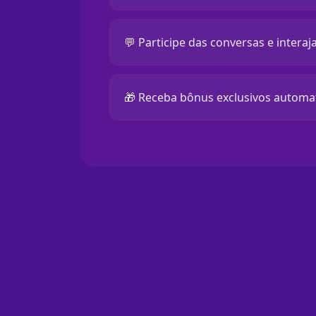
💬 Participe das conversas e interaj
🎁 Receba bônus exclusivos autom