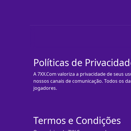
Políticas de Privacida
A 7XX.Com valoriza a privacidade de seus u
nossos canais de comunicação. Todos os dad
jogadores.
Termos e Condições