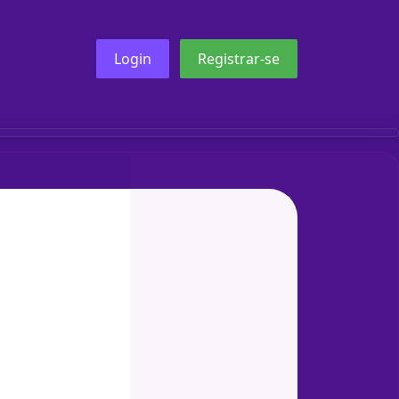
Login
Registrar-se