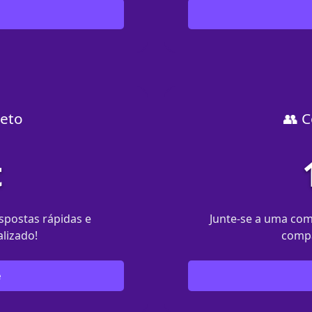
reto
👥 
t
espostas rápidas e
Junte-se a uma com
lizado!
compa
e