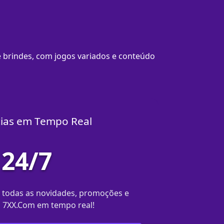
e brindes, com jogos variados e conteúdo
cias em Tempo Real
24/7
e todas as novidades, promoções e
 7XX.Com em tempo real!