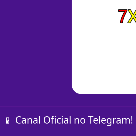
📱 Canal Oficial no Telegram!