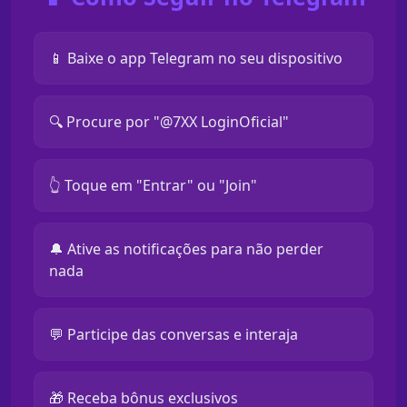
📱 Baixe o app Telegram no seu dispositivo
🔍 Procure por "@7XX LoginOficial"
👆 Toque em "Entrar" ou "Join"
🔔 Ative as notificações para não perder
nada
💬 Participe das conversas e interaja
🎁 Receba bônus exclusivos