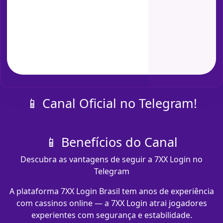
📱 Canal Oficial no Telegram!
📱 Benefícios do Canal
Descubra as vantagens de seguir a 7XX Login no
Telegram
A plataforma 7XX Login Brasil tem anos de experiência
com cassinos online — a 7XX Login atrai jogadores
experientes com segurança e estabilidade.