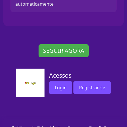
automaticamente
SEGUIR AGORA
Acessos
Login
Registrar-se