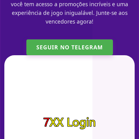
você tem acesso a promoções incríveis e uma
experiência de jogo inigualável. Junte-se aos
vencedores agora!
SEGUIR NO TELEGRAM