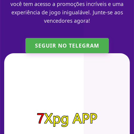
você tem acesso a promoções incríveis e uma
experiência de jogo inigualável. Junte-se aos
vencedores agora!
SEGUIR NO TELEGRAM