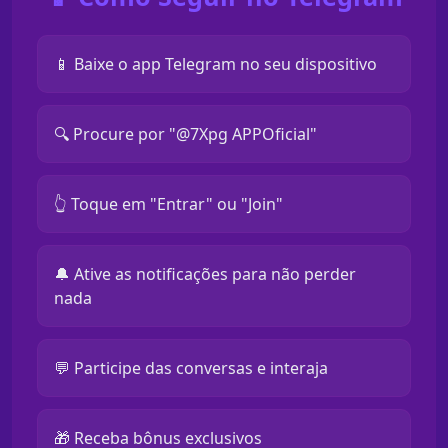
📱 Baixe o app Telegram no seu dispositivo
🔍 Procure por "@7Xpg APPOficial"
👆 Toque em "Entrar" ou "Join"
🔔 Ative as notificações para não perder
nada
💬 Participe das conversas e interaja
🎁 Receba bônus exclusivos