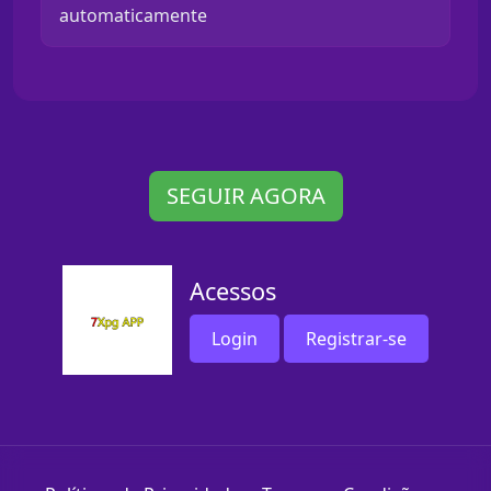
automaticamente
SEGUIR AGORA
Acessos
Login
Registrar-se