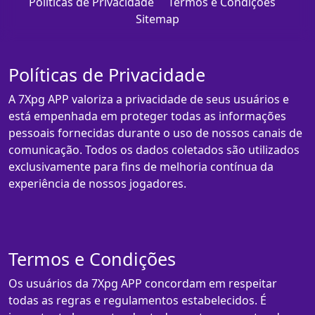
Políticas de Privacidade
Termos e Condições
Sitemap
Políticas de Privacidade
A 7Xpg APP valoriza a privacidade de seus usuários e
está empenhada em proteger todas as informações
pessoais fornecidas durante o uso de nossos canais de
comunicação. Todos os dados coletados são utilizados
exclusivamente para fins de melhoria contínua da
experiência de nossos jogadores.
Termos e Condições
Os usuários da 7Xpg APP concordam em respeitar
todas as regras e regulamentos estabelecidos. É