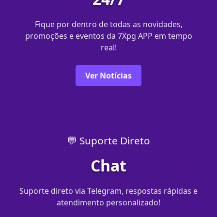
Fique por dentro de todas as novidades,
promoções e eventos da 7Xpg APP em tempo
real!
Ver Notícias
💬 Suporte Direto
Chat
Suporte direto via Telegram, respostas rápidas e
atendimento personalizado!