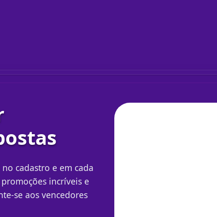
r
postas
 no cadastro e em cada
 promoções incríveis e
unte-se aos vencedores