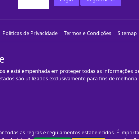
Políticas de Privacidade
Termos e Condições
Sitemap
de
rios e está empenhada em proteger todas as informações p
tados são utilizados exclusivamente para fins de melhoria
 todas as regras e regulamentos estabelecidos. É importa