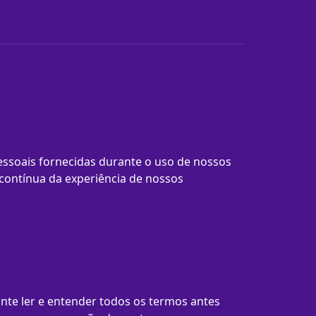
essoais fornecidas durante o uso de nossos
 contínua da experiência de nossos
nte ler e entender todos os termos antes