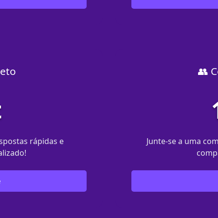
reto
👥 
t
espostas rápidas e
Junte-se a uma com
lizado!
compa
e