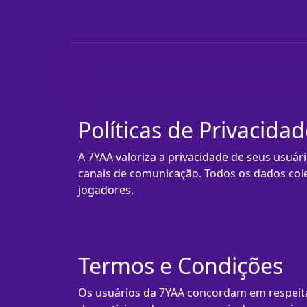
Políticas de Privacida
A 7YAA valoriza a privacidade de seus usuá
canais de comunicação. Todos os dados cole
jogadores.
Termos e Condições
Os usuários da 7YAA concordam em respeitar