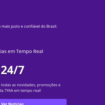
mais justo e confiável do Brasil.
cias em Tempo Real
24/7
e todas as novidades, promoções e
da 7YAA em tempo real!
Ver Notícias