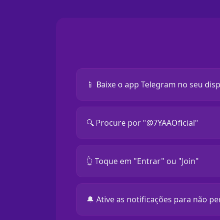
📱 Baixe o app Telegram no seu disp
🔍 Procure por "@7YAAOficial"
👆 Toque em "Entrar" ou "Join"
🔔 Ative as notificações para não p