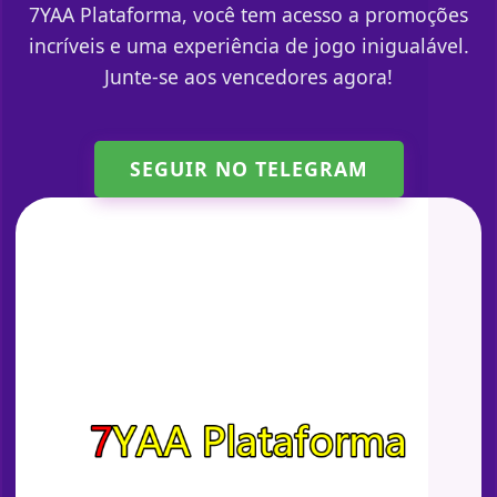
7YAA Plataforma, você tem acesso a promoções
incríveis e uma experiência de jogo inigualável.
Junte-se aos vencedores agora!
SEGUIR NO TELEGRAM