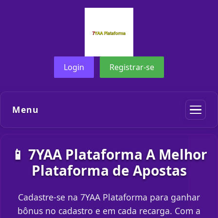
Login
Registrar-se
Menu
📱 7YAA Plataforma A Melhor
Plataforma de Apostas
Cadastre-se na 7YAA Plataforma para ganhar
bônus no cadastro e em cada recarga. Com a