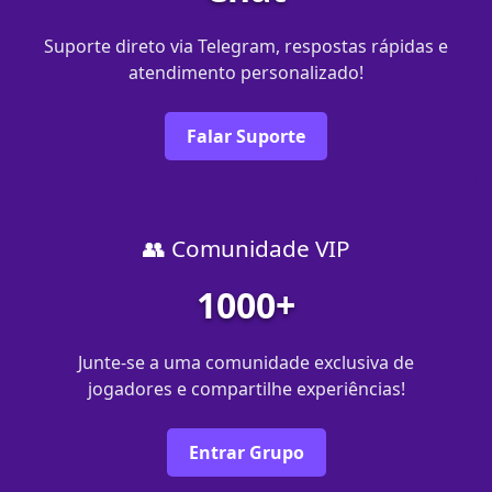
Suporte direto via Telegram, respostas rápidas e
atendimento personalizado!
Falar Suporte
👥 Comunidade VIP
1000+
Junte-se a uma comunidade exclusiva de
jogadores e compartilhe experiências!
Entrar Grupo