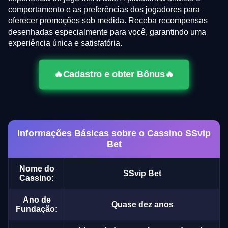
comportamento e as preferências dos jogadores para
oferecer promoções sob medida. Receba recompensas
desenhadas especialmente para você, garantindo uma
experiência única e satisfatória.
🔥Cadastro e obter Bônus🔥
Informações Básicas sobre o Cassino SSvip
Bet
Nome do
SSvip Bet
Cassino:
Ano de
Quase dez anos
Fundação: