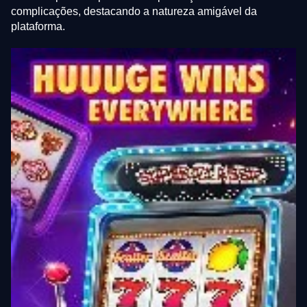
complicações, destacando a natureza amigável da
plataforma.